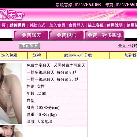
 頁
點數購買
付款方式
加入會員
會員登入
線上客服
使用說明
使用
│
│
│
│
│
│
│
最近上線時間 :
進入包廂
送禮
給主持人打分數
加到我
免費文字聊天: 必需付費才可聊天
一對多視訊聊天: 每分鐘 8 點
一對一視訊聊天: 每分鐘 35 點
性別: 女性
年齡: 22 歲
血型:
身高: 165 公分(cm)
體重: 46 公斤(kg)
區域: 大陸地區