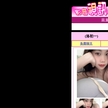
回 首
(洛初一)
免費聊天