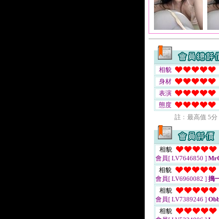
相貌
身材
表演
態度
註﹕最高值 5分
相貌
會員[ LV7646850 ]
Mr
相貌
會員[ LV6960082 ]
搗
相貌
會員[ LV7389246 ]
Obb
相貌