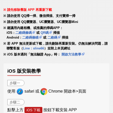
請先移除舊版 APP 再重新下載
請勿使用 QQ掃一掃、微信掃描、支付寶掃一掃
請勿使用 QQ瀏覽器、UC瀏覽器、UC瀏覽器Mini
建議用內建相機、或推薦的掃碼APP：
iOS :
二維碼條碼
或
QR碼
掃描
Android :
二維碼條瞄
或
二維碼
掃描
若 APP 無法更新或下載，請先刪除再重新安裝。仍無法解決問題，請
聯繫客服（
Line：sline66
）並附上本頁網址
iOS 版本遇到「無法驗證 App」時：
開啟方法教學
iOS 版安裝教學
步驟一
使用
safari 或
Chrome 開啟本>頁面
步驟二
點擊上方
按鈕下載安裝 APP
iOS 下載