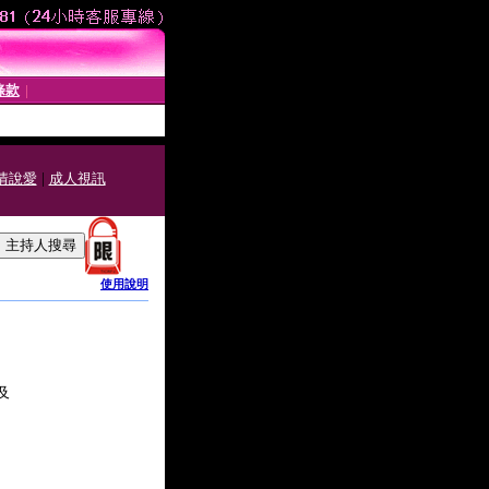
條款
│
|
情說愛
成人視訊
使用說明
及