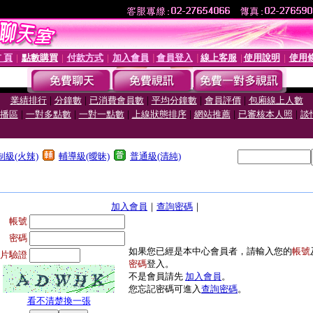
 頁
點數購買
付款方式
加入會員
會員登入
線上客服
使用說明
使用
│
│
│
│
│
│
│
|
|
|
|
|
業績排行
分鐘數
已消費會員數
平均分鐘數
會員評價
包廂線上人數
|
|
|
|
|
|
播區
一對多點數
一對一點數
上線狀態排序
網站推薦
已審核本人照
談
制級(火辣)
輔導級(曖昧)
普通級(清純)
加入會員
｜
查詢密碼
｜
帳號
密碼
如果您已經是本中心會員者，請輸入您的
帳號
片驗證
密碼
登入。
不是會員請先
加入會員
。
您忘記密碼可進入
查詢密碼
。
看不清楚換一張