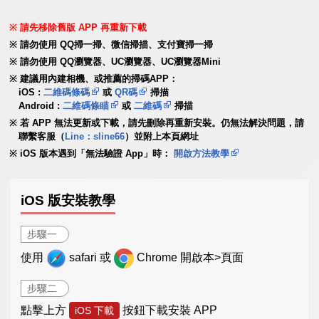
請先移除舊版 APP 再重新下載
請勿使用 QQ掃一掃、微信掃描、支付寶掃一掃
請勿使用 QQ瀏覽器、UC瀏覽器、UC瀏覽器Mini
建議用內建相機、或推薦的掃碼APP：
iOS :
二維碼條碼
或
QR碼
掃描
Android :
二維碼條瞄
或
二維碼
掃描
若 APP 無法更新或下載，請先刪除再重新安裝。仍無法解決問題，請
聯繫客服（
Line：sline66
）並附上本頁網址
iOS 版本遇到「無法驗證 App」時：
開啟方法教學
iOS 版安裝教學
步驟一
使用
safari 或
Chrome 開啟本>頁面
步驟二
點擊上方
按鈕下載安裝 APP
iOS 下載